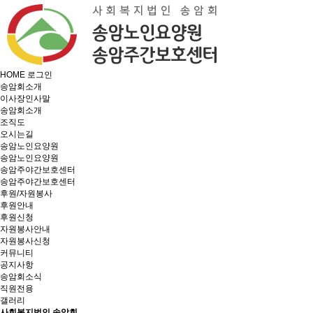
HOME
로그인
송암회소개
이사장인사말
송암회소개
조직도
오시는길
송암노인요양원
송암노인요양원
송암주야간보호센터
송암주야간보호센터
후원/자원봉사
후원안내
후원신청
자원봉사안내
자원봉사신청
커뮤니티
공지사항
송암회소식
직원전용
갤러리
사회복지법인 송암회