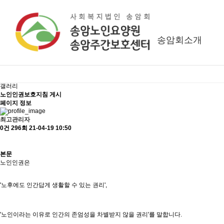
사회복지법인 송암회
공지사항
커뮤니티
송암회소개
공지사항
공지사항
송암회소식
직원전용
갤러리
노인인권보호지침 게시
페이지 정보
최고관리자
0건
296회
21-04-19 10:50
본문
노인인권은
'노후에도 인간답게 생활할 수 있는 권리',
'노인이라는 이유로 인간의 존엄성을 차별받지 않을 권리'를 말합니다.