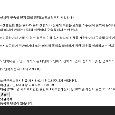
신체적 구속을 받지 않을 권리(노인보건복지 사업안내)
○ 생활노인 또는 종사자 등의 생명이나 신체에 위험을 초래할 가능성이 현저히 높거나
의 의사에 반하는 신체적 제한이나 구속을 해서는 안 된다.
○ 긴급하거나 어쩔 수 없는 경우로 인해 일시적으로 신체를 제한하거나 구속할 경우에도
○ 시설규정에 위반되거나 또는 의료적 목적을 달성하기 위한 경우를 제외하고는 신체
노인학대는 노인의 가족 또는 타인이 노인에게 신체적, 언어․정서적, 성적, 경제적으
(노인복지법 제1조의 2 제4호)
노인인권보호지침을 게시하오니 참고해주시기 바랍니다.
이전글
노인학대예방 교육자료
21.04.19
다음글
2020년 사회복지법인 송암회 1차추경예산서 및 2021년 예산서 공고
21.04.19
댓글
0
댓글목록
등록된 댓글이 없습니다.