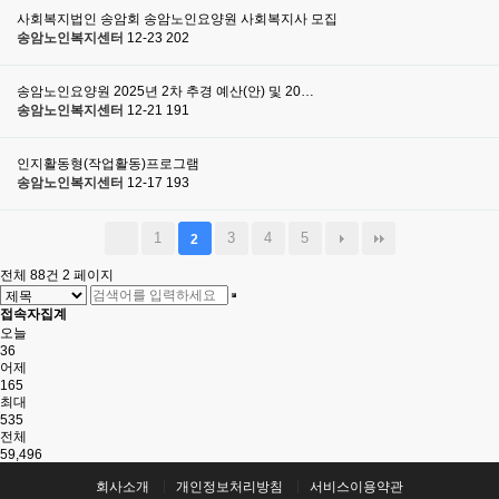
사회복지법인 송암회 송암노인요양원 사회복지사 모집
송암노인복지센터
12-23
202
송암노인요양원 2025년 2차 추경 예산(안) 및 20…
송암노인복지센터
12-21
191
인지활동형(작업활동)프로그램
송암노인복지센터
12-17
193
1
3
4
5
2
전체 88건
2 페이지
접속자집계
오늘
36
어제
165
최대
535
전체
59,496
회사소개
개인정보처리방침
서비스이용약관